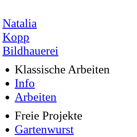
N
a
t
a
l
i
a
K
o
p
p
Bildhauerei
Klassische Arbeiten
Info
Arbeiten
Freie Projekte
Gartenwurst